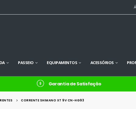
Á
DA
PASSEIO
EQUIPAMENTOS
ACESSÓRIOS
PRO
Garantia de Satisfação
RENTES
CORRENTE SHIMANO XT 9V CN-HG93