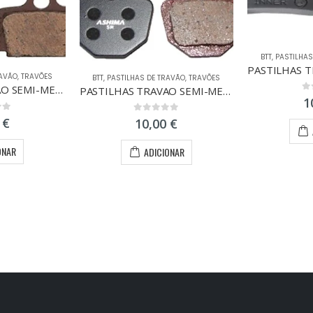
BTT
,
PASTILHAS
RAVÃO
,
TRAVÕES
BTT
,
PASTILHAS DE TRAVÃO
,
TRAVÕES
PASTILHAS TRAVAO SEMI-METAL FORMULA MEGA/ONE/RX
PASTILHAS TRAVAO SEMI-METAL FORMULA ORO
0
o
1
 5
0
out of 5
0
€
10,00
€
ONAR
ADICIONAR