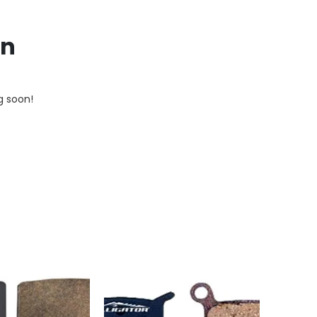
on
g soon!