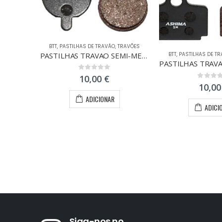
BTT
,
PASTILHAS DE TRAVÃO
,
TRAVÕES
PASTILHAS TRAVAO SEMI-METALZOOM/ALHONGA
BTT
,
PASTILHAS DE T
0
out of 5
10,00
€
0
out of
10,0
ADICIONAR
ADICI
Siga-nos no