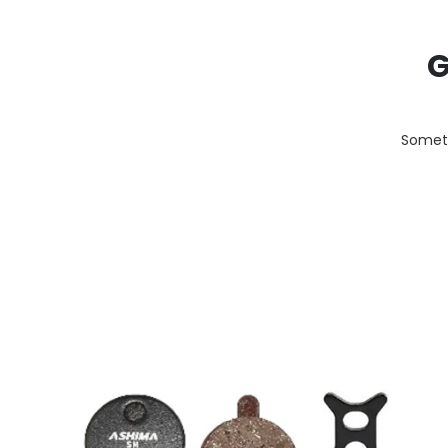
G
Someth