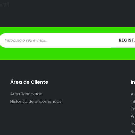
="2"]
Área de Cliente
I
Área Reservada
A
Histórico de encomendas
I
Te
P
L
Re