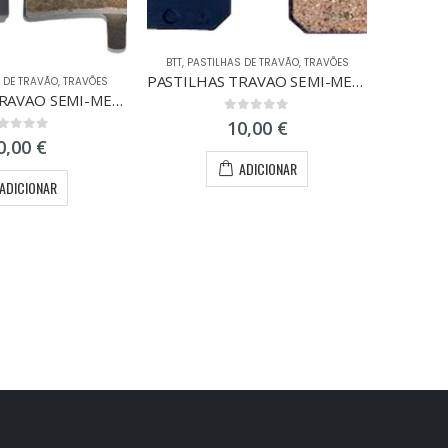
BTT
,
PASTILHAS DE TRAVÃO
,
TRAVÕES
PASTILHAS TRAVAO SEMI-METAL FORMULA B4
 DE TRAVÃO
,
TRAVÕES
PASTILHAS TRAVAO SEMI-METAL HAYES STROKER TRAIL
0
out of 5
10,00
€
ut of 5
0,00
€
ADICIONAR
ADICIONAR
BTT
,
PAS