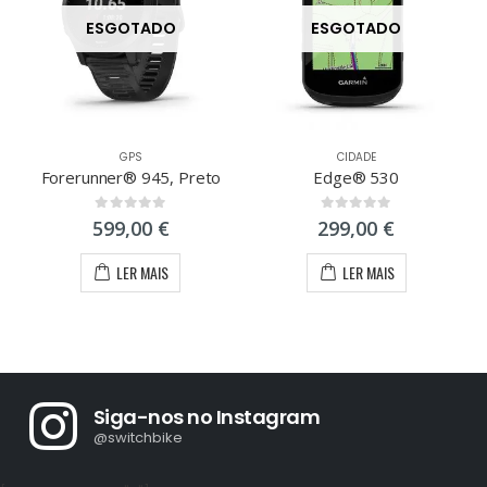
ESGOTADO
ESGOTADO
GPS
CIDADE
Forerunner® 945, Preto
Edge® 530
0
out of 5
0
out of 5
599,00
€
299,00
€
LER MAIS
LER MAIS
Siga-nos no Instagram
@switchbike