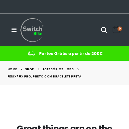
0
Portes Grátis a partir de 200€
HOME
SHOP
ACESSÓRIOS
,
GPS
FĒNIX® 6X PRO, PRETO COM BRACELETE PRETA
Great things are on the