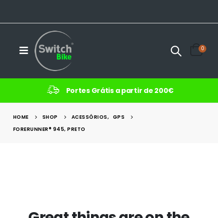
0
Portes Grátis a partir de 200€
HOME
SHOP
ACESSÓRIOS
,
GPS
FORERUNNER® 945, PRETO
Great things are on the