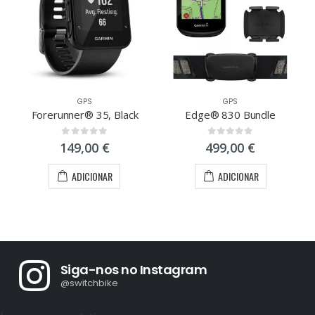
GPS
GPS
Forerunner® 35, Black
Edge® 830 Bundle
0
out of 5
0
out of 5
149,00
€
499,00
€
ADICIONAR
ADICIONAR
Siga-nos no Instagram
@switchbike