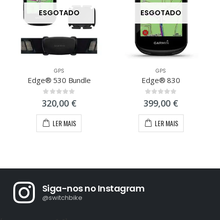
ESGOTADO
ESGOTADO
GPS
GPS
Edge® 530 Bundle
Edge® 830
0
out of 5
0
out of 5
320,00
€
399,00
€
LER MAIS
LER MAIS
Siga-nos no Instagram
@switchbike