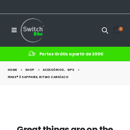
0
Portes Grátis a partir de 200€
HOME
SHOP
ACESSÓRIOS
,
GPS
FENIX® 3 SAPPHIRE, RITMO CARDÍACO
Great things are on the