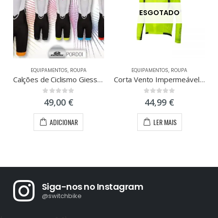
ESGOTADO
EQUIPAMENTOS
,
ROUPA
EQUIPAMENTOS
,
ROUPA
Calções de Ciclismo Giessegi Pordoi Tamanho XS
Corta Vento Impermeável Force X53
0
out of 5
0
out of 5
49,00
€
44,99
€
ADICIONAR
LER MAIS
Siga-nos no Instagram
@switchbike