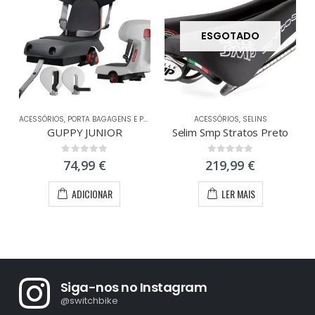
ESGOTADO
ACESSÓRIOS
,
PORTA BAGAGENS E PORTA BÉBÉS
ACESSÓRIOS
,
SELINS
GUPPY JUNIOR
Selim Smp Stratos Preto
0
out of 5
0
out of 5
74,99
€
219,99
€
ADICIONAR
LER MAIS
Siga-nos no Instagram
@switchbike