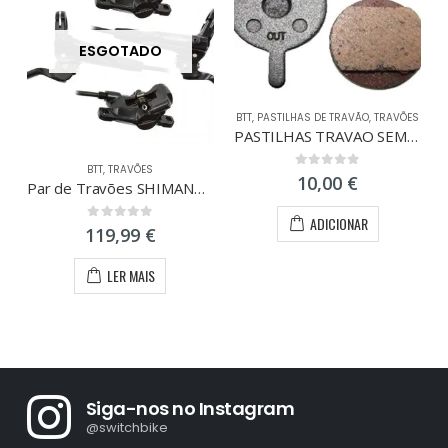
ESGOTADO
BTT
,
PASTILHAS DE TRAVÃO
,
TRAVÕES
PASTILHAS TRAVAO SEMI-METAL PROMAX
BTT
,
TRAVÕES
0
out of 5
10,00
€
Par de Travões SHIMANO DEORE M6000 Sem Disco
ADICIONAR
0
out of 5
119,99
€
LER MAIS
Siga-nos no Instagram
@switchbike