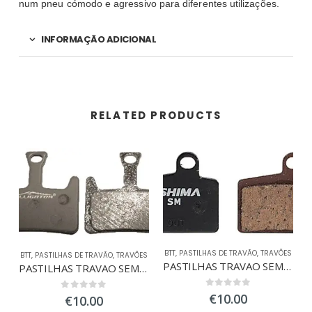
num pneu cómodo e agressivo para diferentes utilizações.
INFORMAÇÃO ADICIONAL
RELATED PRODUCTS
BTT
,
PASTILHAS DE TRAVÃO
,
TRAVÕES
BTT
,
PASTILHAS DE TRAVÃO
,
TRAVÕES
PASTILHAS TRAVAO SEMI-METAL HAYES STROKER RYDE
PASTILHAS TRAVAO SEMI-METAL HAYES PRIME
0
out of 5
€
10.00
0
out of 5
€
10.00