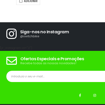
ADICIONAR
Siga-nos no Instagram
@switchbike
[jr_instagram id="2"]
Ofertas Especiais e Promoções
Recebe todas as nossas novidades!