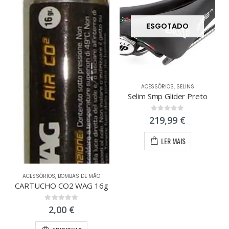
ESGOTADO
ACESSÓRIOS
,
SELINS
Selim Smp Glider Preto
0
out of 5
219,99
€
LER MAIS
ACESSÓRIOS
,
BOMBAS DE MÃO
CARTUCHO CO2 WAG 16g
0
out of 5
2,00
€