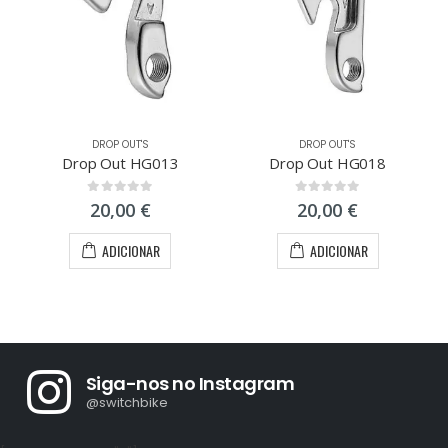
DROP OUT'S
DROP OUT'S
Drop Out HG013
Drop Out HG018
0
out of 5
0
out of 5
20,00
€
20,00
€
ADICIONAR
ADICIONAR
Siga-nos no Instagram
@switchbike