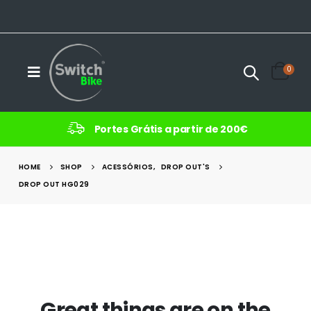
0
Portes Grátis a partir de 200€
HOME
SHOP
ACESSÓRIOS
,
DROP OUT'S
DROP OUT HG029
Great things are on the