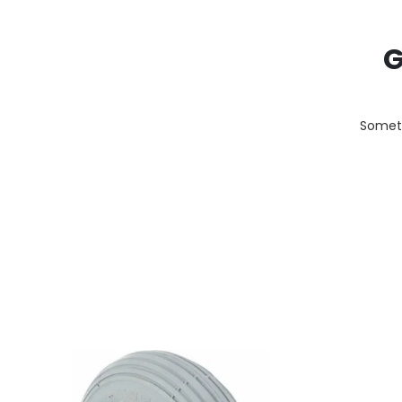
G
Someth