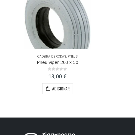
CADEIRA DE RODAS
,
PNEUS
Pneu Viper 200 x 50
0
out of 5
13,00
€
ADICIONAR
Siga-nos no