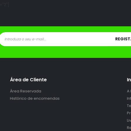
="2"]
Área de Cliente
I
Área Reservada
A
Histórico de encomendas
I
Te
P
L
Re