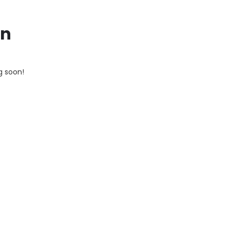
on
g soon!