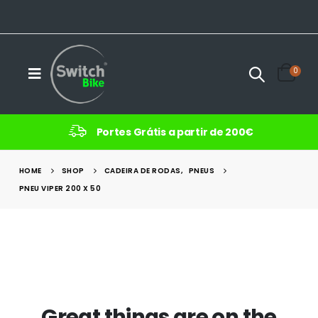
0
Portes Grátis a partir de 200€
HOME
SHOP
CADEIRA DE RODAS
,
PNEUS
PNEU VIPER 200 X 50
Great things are on the