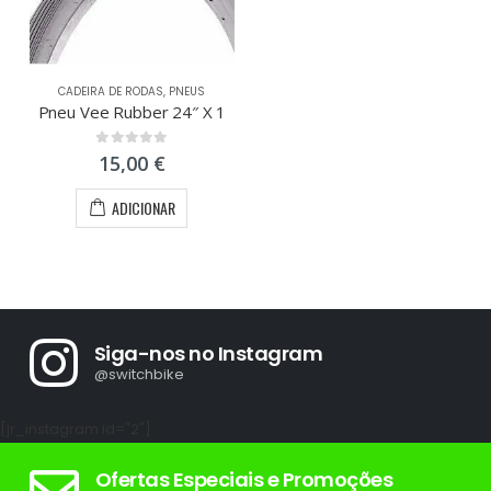
CADEIRA DE RODAS
,
PNEUS
Pneu Vee Rubber 24″ X 1
0
out of 5
15,00
€
ADICIONAR
Siga-nos no Instagram
@switchbike
[jr_instagram id="2"]
Ofertas Especiais e Promoções