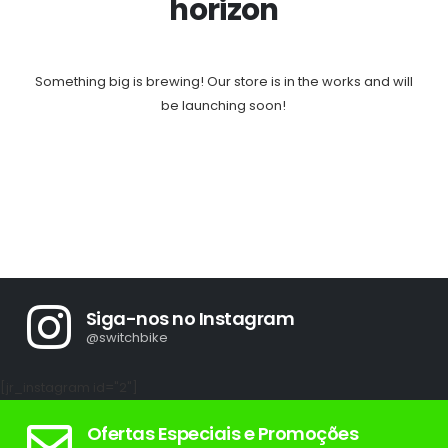
horizon
Something big is brewing! Our store is in the works and will
be launching soon!
Siga-nos no Instagram
@switchbike
[jr_instagram id="2"]
Ofertas Especiais e Promoções