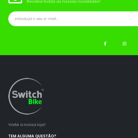
Recebe todas as nossas novidades!
ço
ço
nimo
ximo
Visite a nossa loja!
TEM ALGUMA QUESTÃO?