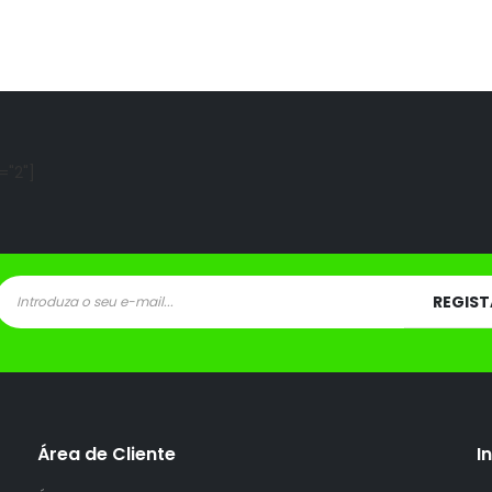
="2"]
Área de Cliente
I