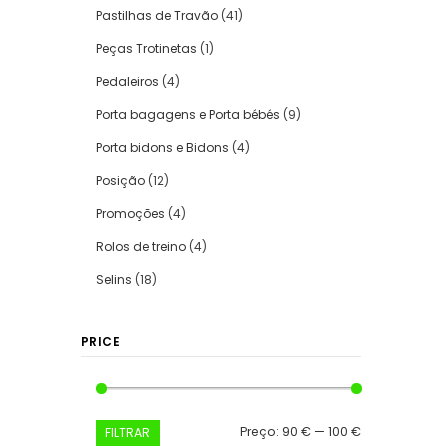
Pastilhas de Travão
(41)
Peças Trotinetas
(1)
Pedaleiros
(4)
Porta bagagens e Porta bébés
(9)
Porta bidons e Bidons
(4)
Posição
(12)
Promoções
(4)
Rolos de treino
(4)
Selins
(18)
PRICE
Preço
Preço
Preço:
90 €
—
100 €
FILTRAR