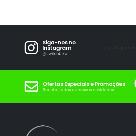
mínimo
máximo
Siga-nos no
Instagram
[jr_instagram id
@switchbike
Ofertas Especiais e Promoções
Recebe todas as nossas novidades!