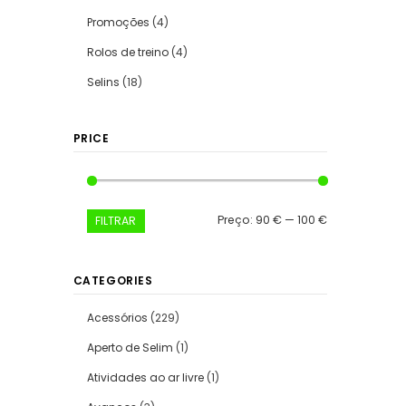
Promoções
(4)
Rolos de treino
(4)
Selins
(18)
PRICE
Preço
Preço
Preço:
90 €
—
100 €
FILTRAR
mínimo
máximo
CATEGORIES
Acessórios
(229)
Aperto de Selim
(1)
Atividades ao ar livre
(1)