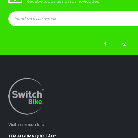
Recebe todas as nossas novidades!
ço
ço
nimo
ximo
Visite a nossa loja!
TEM ALGUMA QUESTÃO?