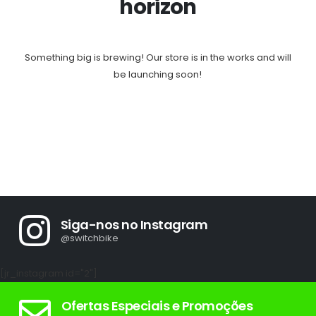
horizon
Something big is brewing! Our store is in the works and will
be launching soon!
Siga-nos no Instagram
@switchbike
[jr_instagram id="2"]
Ofertas Especiais e Promoções